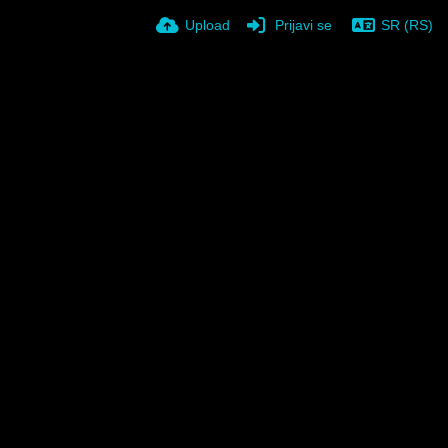
Upload
Prijavi se
SR (RS)