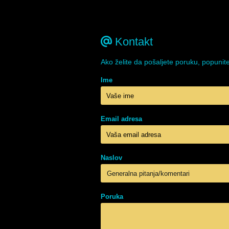
Kontakt
Ako želite da pošaljete poruku, popunit
Ime
Email adresa
Naslov
Poruka